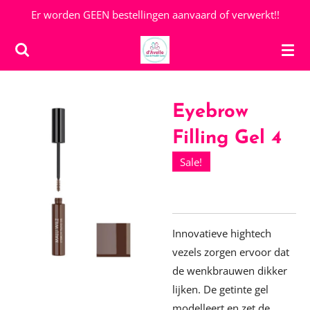
Er worden GEEN bestellingen aanvaard of verwerkt!!
Ga
direct
naar
de
hoofdinhoud
Eyebrow
Filling Gel 4
Sale!
Innovatieve hightech
vezels zorgen ervoor dat
de wenkbrauwen dikker
lijken. De getinte gel
modelleert en zet de