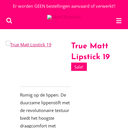
Er worden GEEN bestellingen aanvaard of verwerkt!!
Ga
direct
naar
de
hoofdinhoud
True Matt
Lipstick 19
Sale!
Romig op de lippen. De
duurzame lippenstift met
de revolutionaire textuur
biedt het hoogste
draagcomfort met