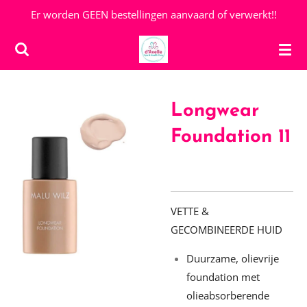
Er worden GEEN bestellingen aanvaard of verwerkt!!
Ga
direct
naar
de
hoofdinhoud
Longwear
Foundation 11
VETTE &
GECOMBINEERDE HUID
Duurzame, olievrije
foundation met
olieabsorberende