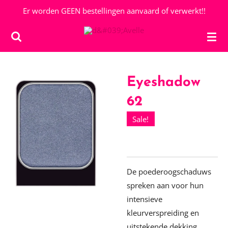
Er worden GEEN bestellingen aanvaard of verwerkt!!
Ga
direct
naar
de
hoofdinhoud
Eyeshadow
62
Sale!
De poederoogschaduws
spreken aan voor hun
intensieve
kleurverspreiding en
uitstekende dekking.