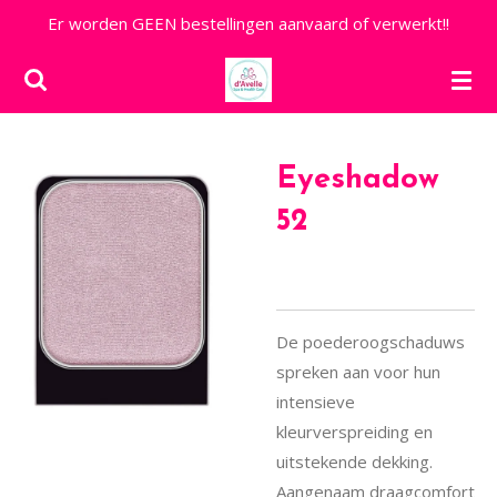
Er worden GEEN bestellingen aanvaard of verwerkt!!
Ga
direct
naar
de
hoofdinhoud
Eyeshadow
52
De poederoogschaduws
spreken aan voor hun
intensieve
kleurverspreiding en
uitstekende dekking.
Aangenaam draagcomfort