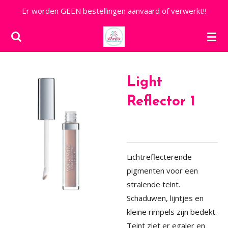
Er worden GEEN bestellingen aanvaard of verwerkt!!
Ga
direct
naar
de
hoofdinhoud
Light
Reflector 1
Lichtreflecterende
pigmenten voor een
stralende teint.
Schaduwen, lijntjes en
kleine rimpels zijn bedekt.
Teint ziet er egaler en