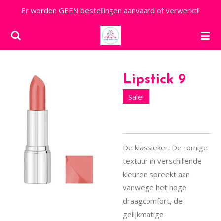
Er worden GEEN bestellingen aanvaard of verwerkt!!
Ga
direct
naar
de
hoofdinhoud
Lipstick 9
Sale!
De klassieker. De romige
textuur in verschillende
kleuren spreekt aan
vanwege het hoge
draagcomfort, de
gelijkmatige