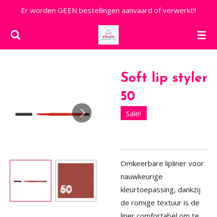
Er worden GEEN bestellingen aanvaard of verwerkt!!
Ga
direct
naar
de
hoofdinhoud
Soft lip styler
50
Sale!
Omkeerbare lipliner voor
nauwkeurige
kleurtoepassing, dankzij
de romige textuur is de
liner comfortabel om te