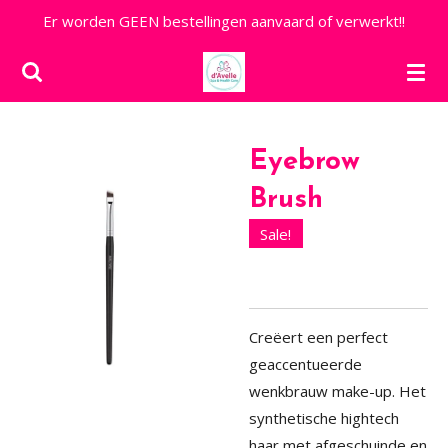
Er worden GEEN bestellingen aanvaard of verwerkt!!
Ga
direct
naar
de
hoofdinhoud
Eyebrow
Brush
Sale!
Creëert een perfect
geaccentueerde
wenkbrauw make-up. Het
synthetische hightech
haar met afgeschuinde en