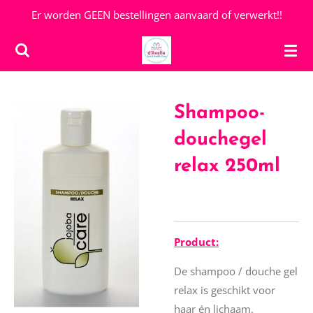
Er worden GEEN bestellingen aanvaard of verwerkt!!
Ga
direct
naar
de
hoofdinhoud
Shampoo-
douchegel
relax 250ml
Product:
De shampoo / douche gel
relax is geschikt voor
haar én lichaam.