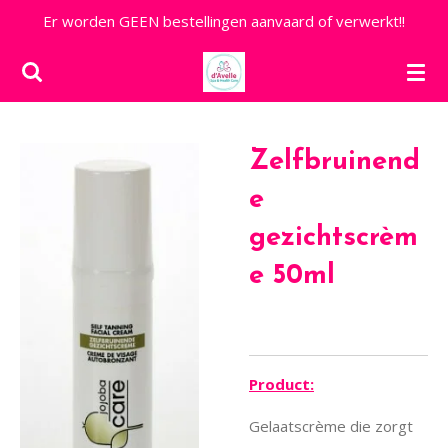
Er worden GEEN bestellingen aanvaard of verwerkt!!
Ga
direct
naar
de
hoofdinhoud
Zelfbruinend
e
gezichtscrèm
e 50ml
Product:
Gelaatscrème die zorgt