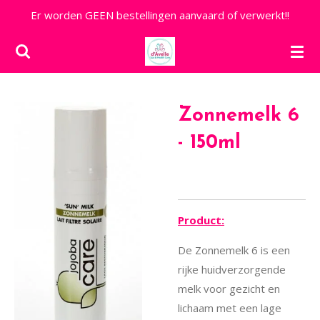
Er worden GEEN bestellingen aanvaard of verwerkt!!
Ga
direct
naar
de
hoofdinhoud
Zonnemelk 6
- 150ml
Product:
De Zonnemelk 6 is een
rijke huidverzorgende
melk voor gezicht en
lichaam met een lage