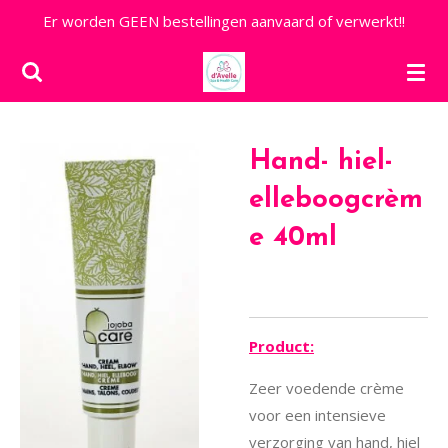
Er worden GEEN bestellingen aanvaard of verwerkt!!
Ga
direct
naar
de
hoofdinhoud
Hand- hiel-
elleboogcrèm
e 40ml
Product:
Zeer voedende crème
voor een intensieve
verzorging van hand, hiel