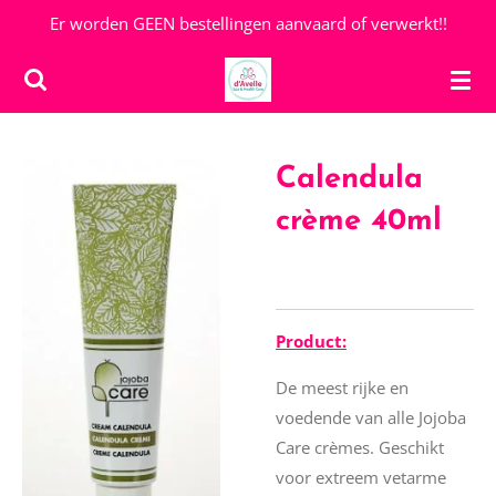
Er worden GEEN bestellingen aanvaard of verwerkt!!
Ga
direct
naar
de
hoofdinhoud
Calendula
crème 40ml
Product:
De meest rijke en
voedende van alle Jojoba
Care crèmes. Geschikt
voor extreem vetarme