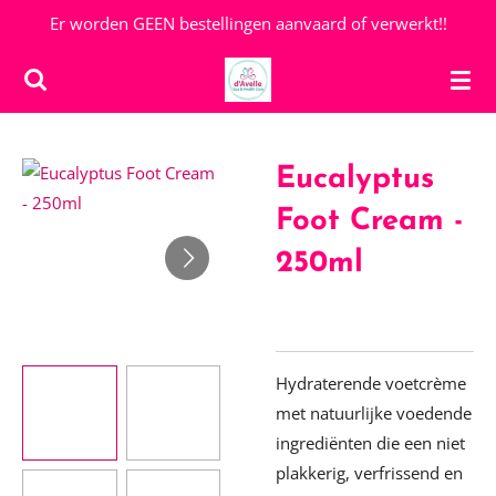
Er worden GEEN bestellingen aanvaard of verwerkt!!
Ga
direct
naar
de
hoofdinhoud
Eucalyptus
Foot Cream -
250ml
Hydraterende voetcrème
met natuurlijke voedende
ingrediënten die een niet
plakkerig, verfrissend en