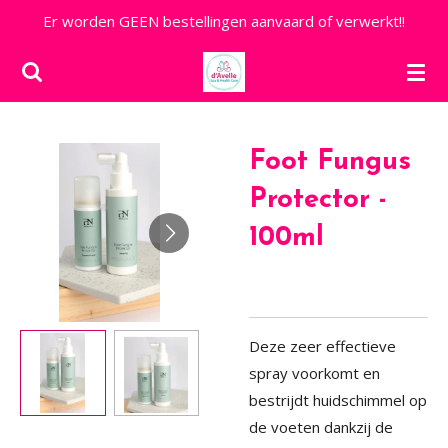
Er worden GEEN bestellingen aanvaard of verwerkt!!
Ga
direct
naar
de
hoofdinhoud
Foot Fungus
Protector -
100ml
Deze zeer effectieve
spray voorkomt en
bestrijdt huidschimmel op
de voeten dankzij de